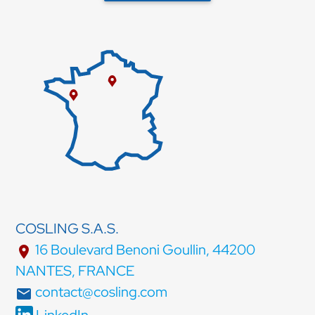
COSLING S.A.S.
16 Boulevard Benoni Goullin, 44200
location_on
NANTES, FRANCE
contact@cosling.com
email
LinkedIn